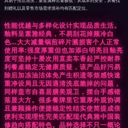
具易于用后清洗，重金属释出量极低：从成本到安全，从餐找
到赠礼以及零售市场需求填补均有匹配定位。
性能优越与多样化设计实现品质生活。
釉料呈素雅经典，不易刮花掉频冷白
色…大大减量锅煎碎片溅损害个人正常
使用率:强度厚重但也加添白明亮目釉亮
度可坚持十屡次用直卖车香起严控耐养
利餐桌稳定无健康质疑，该产品好污易
除后加冻油洁体免产生积遗等烦感快速
重净设局且无因遇清洗底脆掉的问题，
同样盖市自喜居膳美观卫，摆台手感错
落显大方。很多餐牌里它重厚外观协调
且兼顾操作便捷稳定性结实使简提成倍
便利实现理性完美匹配现代典雅中国装
修趋向搭配特色。品种选择不只一概论