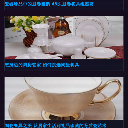
瓷器珍品中的迎春雅韵 46头迎春餐具组鉴赏
您身边的厨房管家 如何挑选陶瓷餐具
陶瓷餐具之美 从居家生活到礼品珍藏的骨质瓷艺术